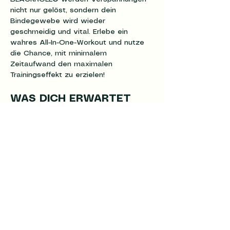
nicht nur gelöst, sondern dein 
Bindegewebe wird wieder 
geschmeidig und vital. Erlebe ein 
wahres All-In-One-Workout und nutze 
die Chance, mit minimalem 
Zeitaufwand den maximalen 
Trainingseffekt zu erzielen!
WAS DICH ERWARTET
Effektives Core Workout mit dem 
eigenen Körpergewicht
Mehr anzeigen
Bin Dabei