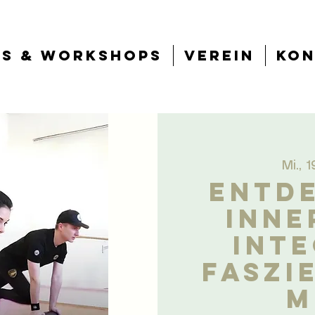
ts & Workshops
Verein
Kon
Mi., 
ENTDE
INNE
inte
Faszi
m