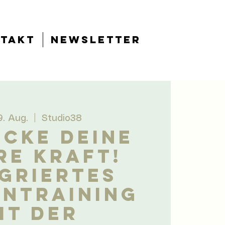
takt
Newsletter
19. Aug.
  |  
Studio38
CKE DEINE
RE KRAFT!
griertes
entraining
it der