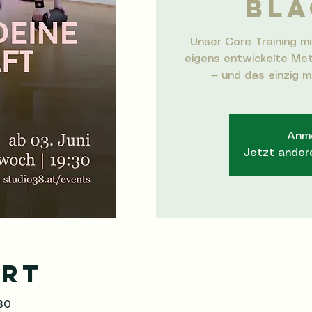
BLA
Unser Core Training mi
eigens entwickelte Met
— und das einzig 
Anme
Jetzt ander
Ort
:30