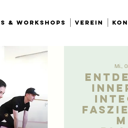
ts & Workshops
Verein
Kon
Mi., 
ENTDE
INNE
inte
Faszi
m