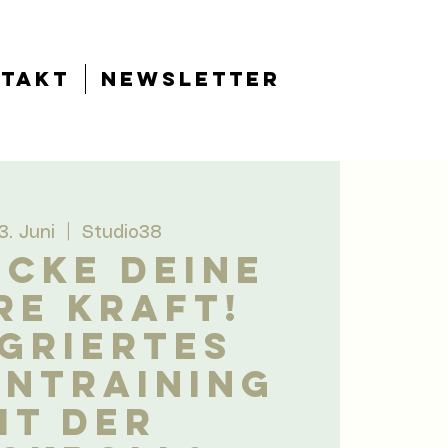
takt
Newsletter
03. Juni
  |  
Studio38
CKE DEINE
RE KRAFT!
griertes
entraining
it der